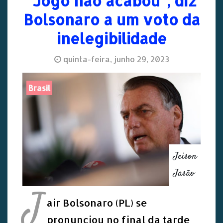
“Jogo não acabou”, diz
Bolsonaro a um voto da
inelegibilidade
quinta-feira, junho 29, 2023
Brasil
Jeison
Jasão
J
air Bolsonaro (PL) se
pronunciou no final da tarde