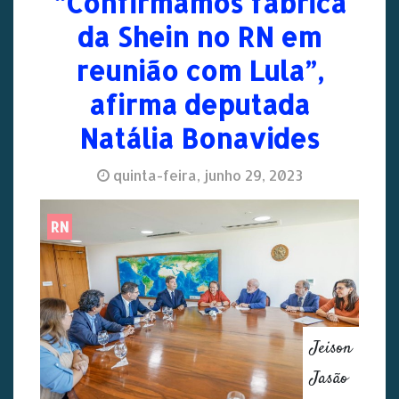
“Confirmamos fábrica
da Shein no RN em
reunião com Lula”,
afirma deputada
Natália Bonavides
quinta-feira, junho 29, 2023
RN
Jeison
Jasão