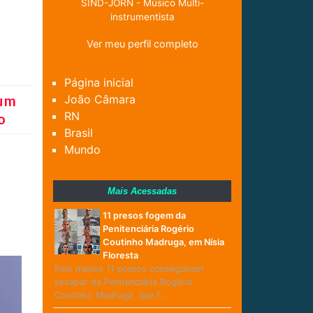
SIND-JORN - Músico Multi-
instrumentista
Ver meu perfil completo
Página inicial
 um
João Câmara
RN
o
Brasil
Mundo
Mais Acessadas
11 presos fogem da
Penitenciária Rogério
Coutinho Madruga, em Nísia
Floresta
Pelo menos 11 presos conseguiram
escapar da Penitenciária Rogério
Coutinho Madruga, que f…