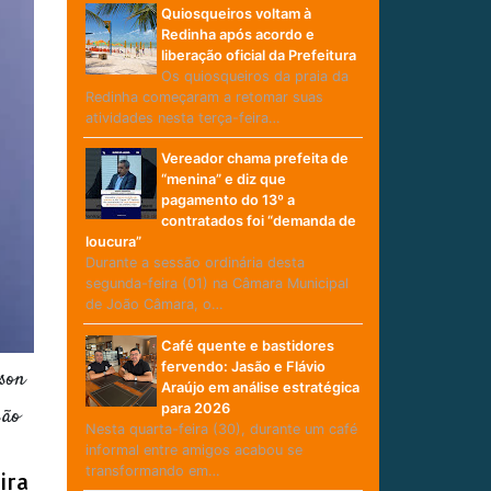
Quiosqueiros voltam à
Redinha após acordo e
liberação oficial da Prefeitura
Os quiosqueiros da praia da
Redinha começaram a retomar suas
atividades nesta terça-feira…
Vereador chama prefeita de
“menina” e diz que
pagamento do 13º a
contratados foi “demanda de
loucura”
Durante a sessão ordinária desta
segunda-feira (01) na Câmara Municipal
de João Câmara, o…
Café quente e bastidores
fervendo: Jasão e Flávio
son
Araújo em análise estratégica
para 2026
são
Nesta quarta-feira (30), durante um café
informal entre amigos acabou se
transformando em…
ira