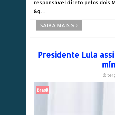
responsável direto pelos dois 
&q…
SAIBA MAIS »
Presidente Lula assi
mín
terç
Brasil