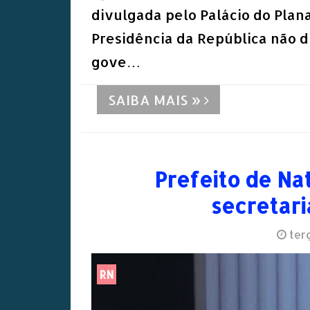
divulgada pelo Palácio do Plan
Presidência da República não d
gove…
SAIBA MAIS »
Prefeito de Nat
secretaria
terç
RN