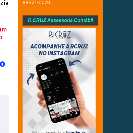
zia
99621-0070
R.CRUZ Assessoria Contábil
 um
o
io