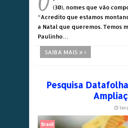
O
(30), nomes que vão compo
“Acredito que estamos montand
a Natal que queremos. Temos m
Paulinho…
SAIBA MAIS »
Pesquisa Datafolha:
Ampliaç
terç
Brasil