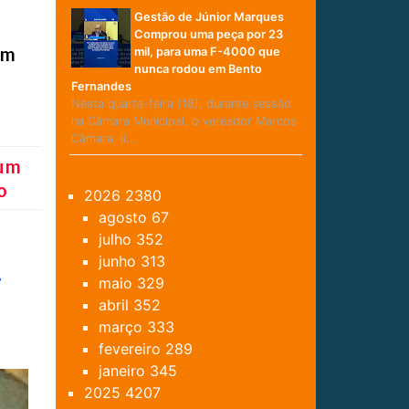
Gestão de Júnior Marques
Comprou uma peça por 23
om
mil, para uma F-4000 que
nunca rodou em Bento
Fernandes
Nesta quarta-feira (18), durante sessão
na Câmara Municipal, o vereador Marcos
Câmara, lí…
 um
o
2026
2380
agosto
67
julho
352
junho
313
a
maio
329
abril
352
março
333
fevereiro
289
janeiro
345
2025
4207