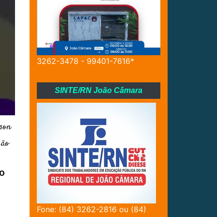
3262-3478 - 99401-7616*
SINTE/RN João Câmara
son
são
o
Fone: (84) 3262-2816 ou (84)