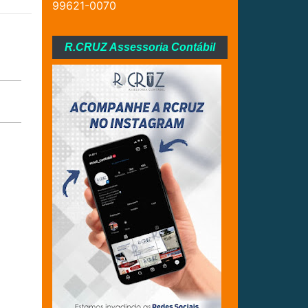
99621-0070
R.CRUZ Assessoria Contábil