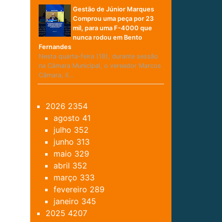
Gestão de Júnior Marques
Comprou uma peça por 23
mil, para uma F-4000 que
nunca rodou em Bento
Fernandes
Nesta quarta-feira (18), durante sessão
na Câmara Municipal, o vereador Marcos
Câmara, lí…
2026
2354
agosto
41
julho
352
junho
313
maio
329
abril
352
março
333
fevereiro
289
janeiro
345
2025
4207