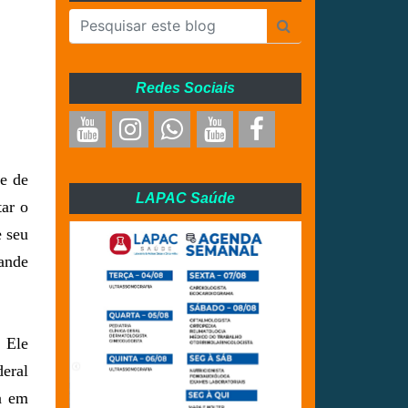
Redes Sociais
de de
LAPAC Saúde
tar o
e seu
ande
 Ele
eral
a em