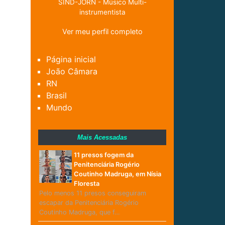
SIND-JORN - Músico Multi-
instrumentista
Ver meu perfil completo
Página inicial
João Câmara
RN
Brasil
Mundo
Mais Acessadas
11 presos fogem da
Penitenciária Rogério
Coutinho Madruga, em Nísia
Floresta
Pelo menos 11 presos conseguiram
escapar da Penitenciária Rogério
Coutinho Madruga, que f…