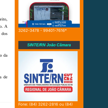
eito,
io. A
3262-3478 - 99401-7616*
 dos
SINTE/RN João Câmara
o da
a de
Fone: (84) 3262-2816 ou (84)