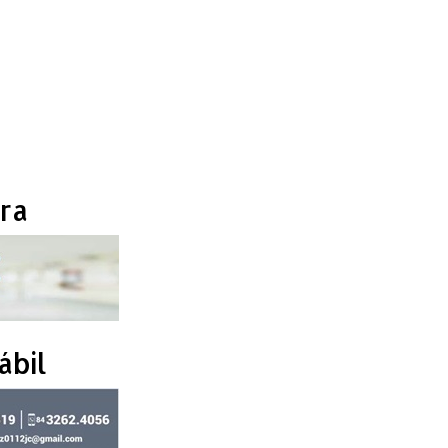
ra
ábil