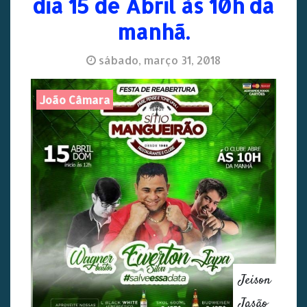
dia 15 de Abril às 10h da
manhã.
sábado, março 31, 2018
João Câmara
Jeison
Jasão