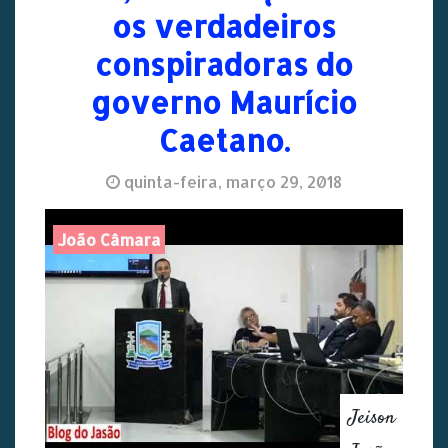
os verdadeiros
conspiradoras do
governo Maurício
Caetano.
quinta-feira, março 29, 2018
João Câmara
Jeison