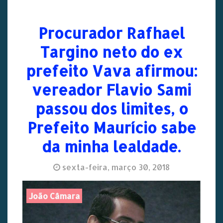
Procurador Rafhael
Targino neto do ex
prefeito Vava afirmou:
vereador Flavio Sami
passou dos limites, o
Prefeito Maurício sabe
da minha lealdade.
sexta-feira, março 30, 2018
João Câmara