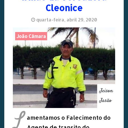
Cleonice
quarta-feira, abril 29, 2020
João Câmara
Jeison
Jasão
L
amentamos o Falecimento do
Agente de transito do