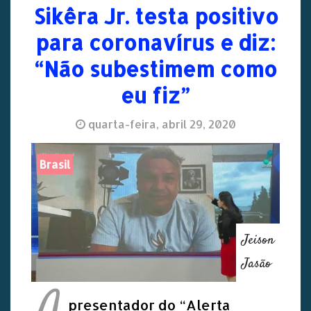
Sikêra Jr. testa positivo
para coronavírus e diz:
“Não subestimem como
eu fiz”
quarta-feira, abril 29, 2020
Brasil
Jeison
Jasão
presentador do “Alerta