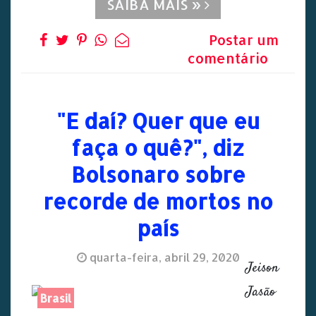
SAIBA MAIS »
Postar um
comentário
"E daí? Quer que eu
faça o quê?", diz
Bolsonaro sobre
recorde de mortos no
país
quarta-feira, abril 29, 2020
Jeison
Jasão
Brasil