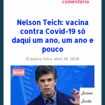
comentário
Nelson Teich: vacina
contra Covid-19 só
daqui um ano, um ano e
pouco
quinta-feira, abril 30, 2020
Brasil
Jeison
Jasão