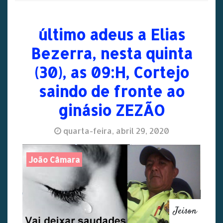
último adeus a Elias
Bezerra, nesta quinta
(30), as 09:H, Cortejo
saindo de fronte ao
ginásio ZEZÃO
quarta-feira, abril 29, 2020
João Câmara
Jeison