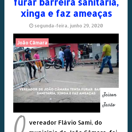
furar barreira sanitária,
xinga e faz ameaças
segunda-feira, junho 29, 2020
João Câmara
Jeison
Jasão
O
vereador Flávio Sami, do