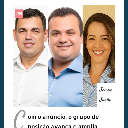
RN
Jeison
Jasão
C
om o anúncio, o grupo de
posição avança e amplia