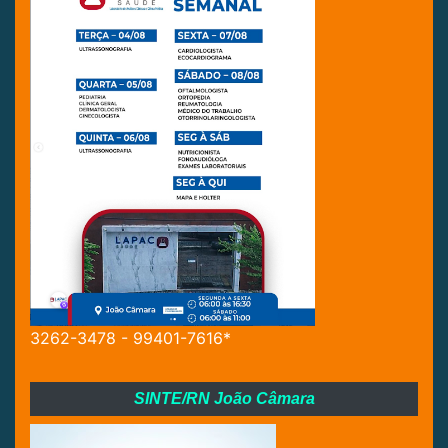
3262-3478 - 99401-7616*
SINTE/RN João Câmara