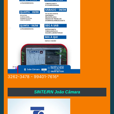
3262-3478 - 99401-7616*
SINTE/RN João Câmara