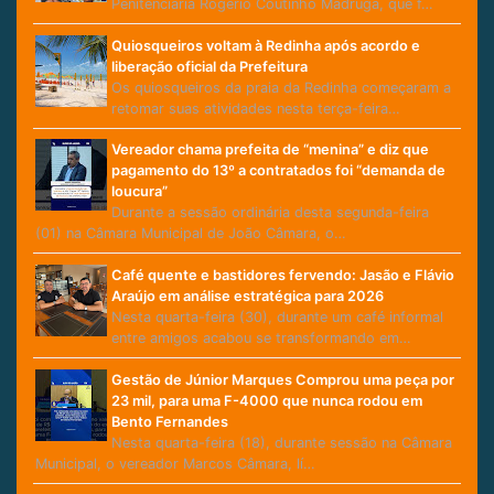
Penitenciária Rogério Coutinho Madruga, que f…
Quiosqueiros voltam à Redinha após acordo e
liberação oficial da Prefeitura
Os quiosqueiros da praia da Redinha começaram a
retomar suas atividades nesta terça-feira…
Vereador chama prefeita de “menina” e diz que
pagamento do 13º a contratados foi “demanda de
loucura”
Durante a sessão ordinária desta segunda-feira
(01) na Câmara Municipal de João Câmara, o…
Café quente e bastidores fervendo: Jasão e Flávio
Araújo em análise estratégica para 2026
Nesta quarta-feira (30), durante um café informal
entre amigos acabou se transformando em…
Gestão de Júnior Marques Comprou uma peça por
23 mil, para uma F-4000 que nunca rodou em
Bento Fernandes
Nesta quarta-feira (18), durante sessão na Câmara
Municipal, o vereador Marcos Câmara, lí…