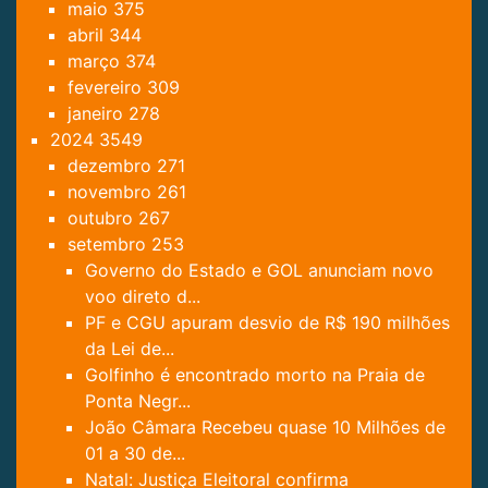
maio
375
abril
344
março
374
fevereiro
309
janeiro
278
2024
3549
dezembro
271
novembro
261
outubro
267
setembro
253
Governo do Estado e GOL anunciam novo
voo direto d...
PF e CGU apuram desvio de R$ 190 milhões
da Lei de...
Golfinho é encontrado morto na Praia de
Ponta Negr...
João Câmara Recebeu quase 10 Milhões de
01 a 30 de...
Natal: Justiça Eleitoral confirma