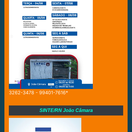
3262-3478 - 99401-7616*
SINTE/RN João Câmara