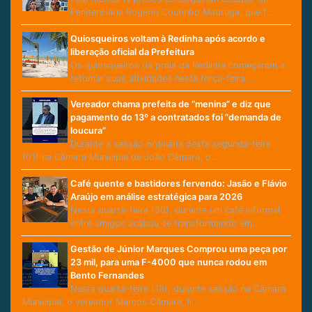
Penitenciária Rogério Coutinho Madruga, que f…
Quiosqueiros voltam à Redinha após acordo e
liberação oficial da Prefeitura
Os quiosqueiros da praia da Redinha começaram a
retomar suas atividades nesta terça-feira…
Vereador chama prefeita de “menina” e diz que
pagamento do 13º a contratados foi “demanda de
loucura”
Durante a sessão ordinária desta segunda-feira
(01) na Câmara Municipal de João Câmara, o…
Café quente e bastidores fervendo: Jasão e Flávio
Araújo em análise estratégica para 2026
Nesta quarta-feira (30), durante um café informal
entre amigos acabou se transformando em…
Gestão de Júnior Marques Comprou uma peça por
23 mil, para uma F-4000 que nunca rodou em
Bento Fernandes
Nesta quarta-feira (18), durante sessão na Câmara
Municipal, o vereador Marcos Câmara, lí…