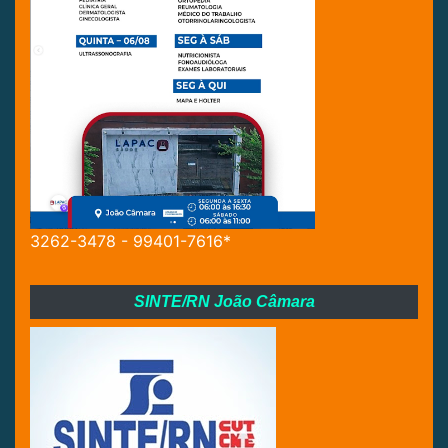
3262-3478 - 99401-7616*
SINTE/RN João Câmara