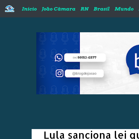
Pular para o conteúdo principal
Inicio
João Câmara
RN
Brasil
Mundo
Lula sanciona lei q