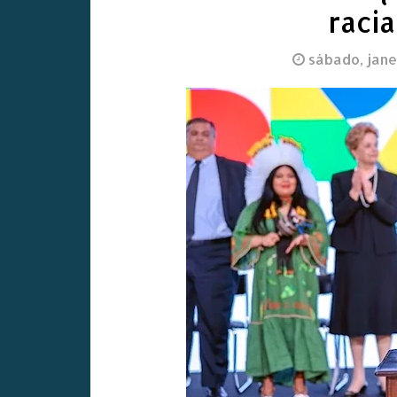
raci
sábado, jane