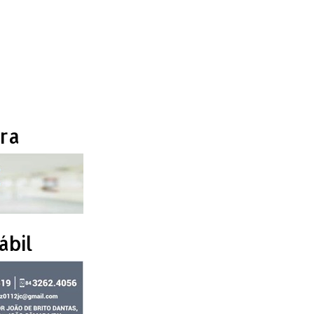
ra
ábil