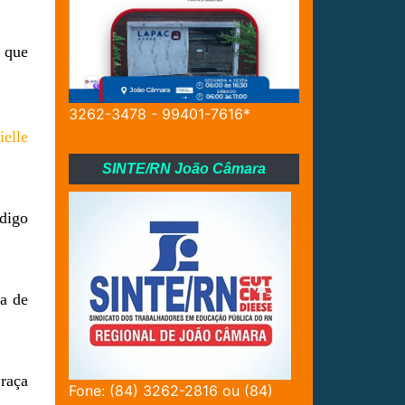
i que
3262-3478 - 99401-7616*
ielle
SINTE/RN João Câmara
ódigo
ta de
 raça
Fone: (84) 3262-2816 ou (84)