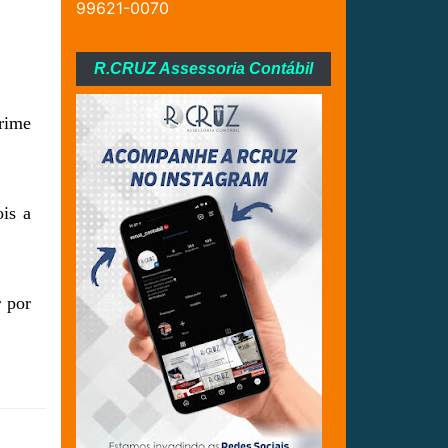
99621-0070
R.CRUZ Assessoria Contábil
crime
is a
r por