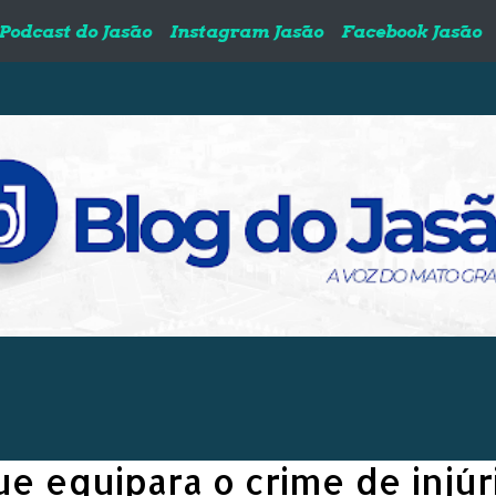
Podcast do Jasão
Instagram Jasão
Facebook Jasão
ue equipara o crime de injúr