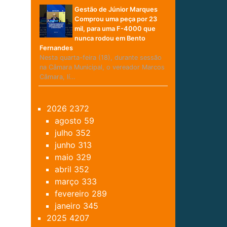
Gestão de Júnior Marques
Comprou uma peça por 23
mil, para uma F-4000 que
nunca rodou em Bento
Fernandes
Nesta quarta-feira (18), durante sessão
na Câmara Municipal, o vereador Marcos
Câmara, lí…
2026
2372
agosto
59
julho
352
junho
313
maio
329
abril
352
março
333
fevereiro
289
janeiro
345
2025
4207