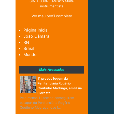
SIND-JORN - Músico Multi-
instrumentista
Ver meu perfil completo
Página inicial
João Câmara
RN
Brasil
Mundo
Mais Acessadas
11 presos fogem da
Penitenciária Rogério
Coutinho Madruga, em Nísia
Floresta
Pelo menos 11 presos conseguiram
escapar da Penitenciária Rogério
Coutinho Madruga, que f…