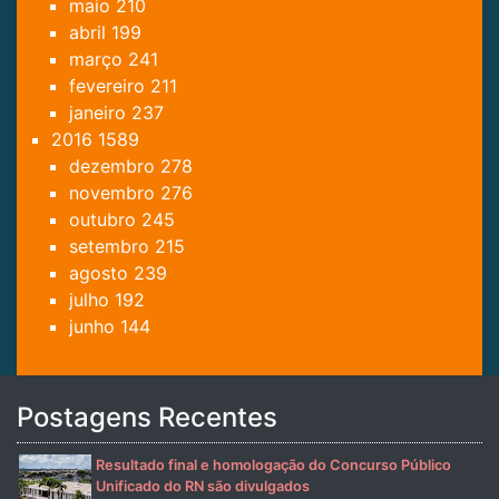
maio
210
abril
199
março
241
fevereiro
211
janeiro
237
2016
1589
dezembro
278
novembro
276
outubro
245
setembro
215
agosto
239
julho
192
junho
144
Postagens Recentes
Resultado final e homologação do Concurso Público
Unificado do RN são divulgados