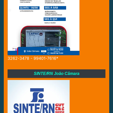
3262-3478 - 99401-7616*
SINTE/RN João Câmara