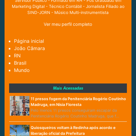
Servidor Público - Formado em RH - Pós Graduado em
Marketing Digital - Técnico Contábil - Jornalista Filiado ao
SIND-JORN - Músico Multi-instrumentista
Ver meu perfil completo
Página inicial
João Câmara
RN
Brasil
Mundo
Mais Acessadas
11 presos fogem da Penitenciária Rogério Coutinho
Madruga, em Nísia Floresta
Pelo menos 11 presos conseguiram escapar da
Penitenciária Rogério Coutinho Madruga, que f…
Quiosqueiros voltam à Redinha após acordo e
liberação oficial da Prefeitura