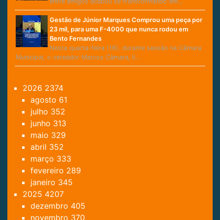
entre amigos acabou se transformando em…
Gestão de Júnior Marques Comprou uma peça por
23 mil, para uma F-4000 que nunca rodou em
Bento Fernandes
Nesta quarta-feira (18), durante sessão na Câmara
Municipal, o vereador Marcos Câmara, lí…
2026
2374
agosto
61
julho
352
junho
313
maio
329
abril
352
março
333
fevereiro
289
janeiro
345
2025
4207
dezembro
405
novembro
370