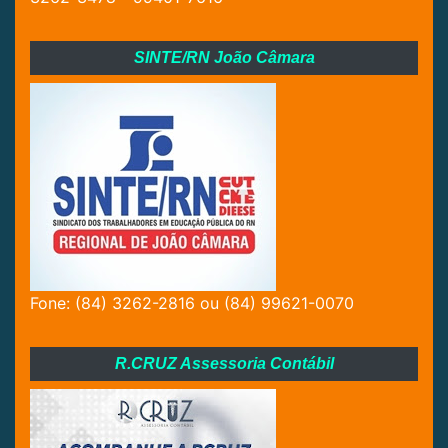
SINTE/RN João Câmara
Fone: (84) 3262-2816 ou (84) 99621-0070
R.CRUZ Assessoria Contábil