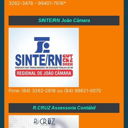
3262-3478 - 99401-7616*
SINTE/RN João Câmara
Fone: (84) 3262-2816 ou (84) 99621-0070
R.CRUZ Assessoria Contábil