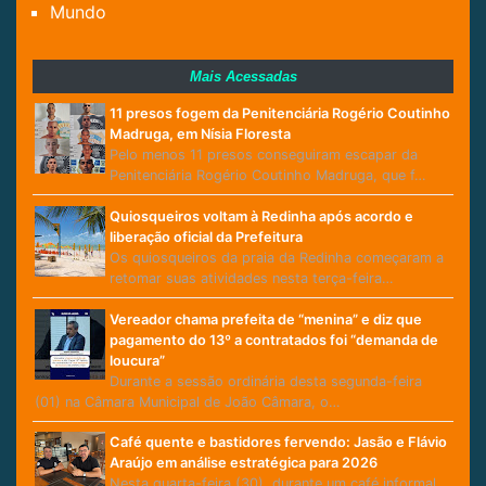
Mundo
Mais Acessadas
11 presos fogem da Penitenciária Rogério Coutinho
Madruga, em Nísia Floresta
Pelo menos 11 presos conseguiram escapar da
Penitenciária Rogério Coutinho Madruga, que f…
Quiosqueiros voltam à Redinha após acordo e
liberação oficial da Prefeitura
Os quiosqueiros da praia da Redinha começaram a
retomar suas atividades nesta terça-feira…
Vereador chama prefeita de “menina” e diz que
pagamento do 13º a contratados foi “demanda de
loucura”
Durante a sessão ordinária desta segunda-feira
(01) na Câmara Municipal de João Câmara, o…
Café quente e bastidores fervendo: Jasão e Flávio
Araújo em análise estratégica para 2026
Nesta quarta-feira (30), durante um café informal