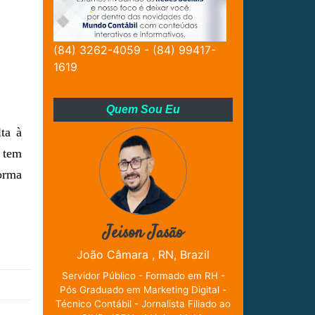
(84) 3262-4059 - (84) 99417-
1619
Quem Sou Eu
lta à
a tem
forma
Jeison Jasão
João Câmara , RN, Brazil
Servidor Público - Formado em RH -
Pós Graduado em Marketing Digital -
Técnico Contábil - Jornalista Filiado ao