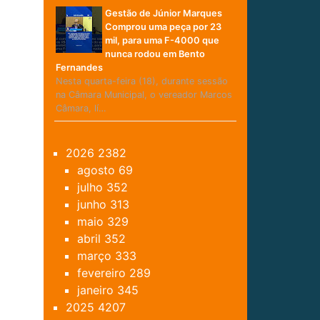
Gestão de Júnior Marques
Comprou uma peça por 23
mil, para uma F-4000 que
nunca rodou em Bento
Fernandes
Nesta quarta-feira (18), durante sessão
na Câmara Municipal, o vereador Marcos
Câmara, lí…
2026
2382
agosto
69
julho
352
junho
313
maio
329
abril
352
março
333
fevereiro
289
janeiro
345
2025
4207