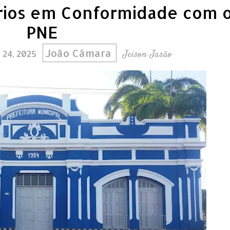
órios em Conformidade com 
PNE
João Câmara
Jeison Jasão
o 24, 2025