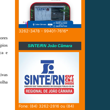
3262-3478 - 99401-7616*
ores
pios
SINTE/RN João Câmara
ca e
tivas
colha
Fone: (84) 3262-2816 ou (84)