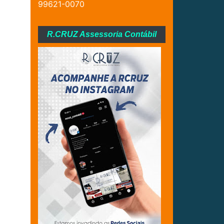
99621-0070
R.CRUZ Assessoria Contábil