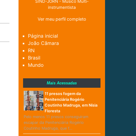
SIND-JORN - Músico Multi-
instrumentista
Ver meu perfil completo
Página inicial
João Câmara
RN
Brasil
Mundo
Mais Acessadas
11 presos fogem da
Penitenciária Rogério
Coutinho Madruga, em Nísia
Floresta
Pelo menos 11 presos conseguiram
escapar da Penitenciária Rogério
Coutinho Madruga, que f…