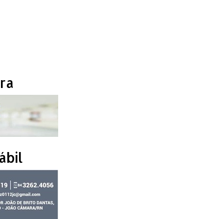
ra
ábil