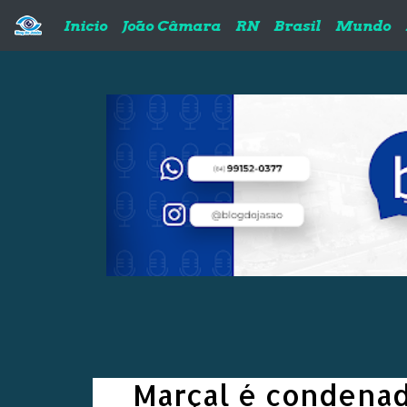
Pular para o conteúdo principal
Inicio
João Câmara
RN
Brasil
Mundo
Marçal é condenado