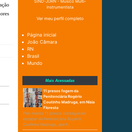
SIND-JORN - Músico Multi-
ação
instrumentista
lores
Ver meu perfil completo
Página inicial
João Câmara
RN
Brasil
Mundo
Mais Acessadas
11 presos fogem da
Penitenciária Rogério
Coutinho Madruga, em Nísia
Floresta
Pelo menos 11 presos conseguiram
escapar da Penitenciária Rogério
Coutinho Madruga, que f…