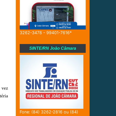
3262-3478 - 99401-7616*
SINTE/RN João Câmara
 vez
téria
Fone: (84) 3262-2816 ou (84)