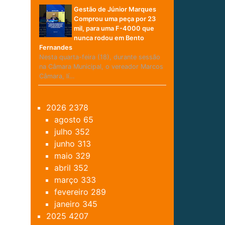
Gestão de Júnior Marques
Comprou uma peça por 23
mil, para uma F-4000 que
nunca rodou em Bento
Fernandes
Nesta quarta-feira (18), durante sessão
na Câmara Municipal, o vereador Marcos
Câmara, lí…
2026
2378
agosto
65
julho
352
junho
313
maio
329
abril
352
março
333
fevereiro
289
janeiro
345
2025
4207