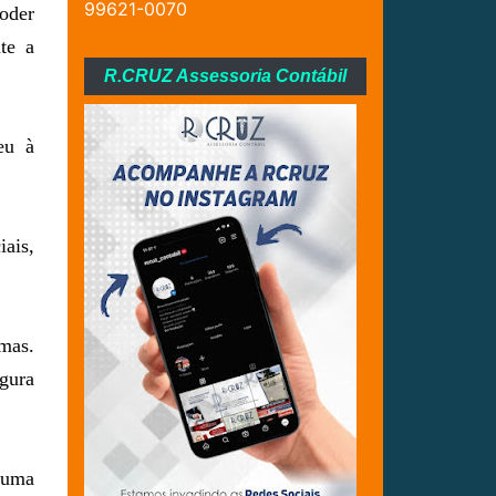
99621-0070
oder
te a
R.CRUZ Assessoria Contábil
eu à
ais,
mas.
igura
 uma