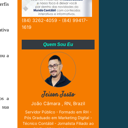
rfis
(84) 3262-4059 - (84) 99417-
1619
tiva
Quem Sou Eu
tou a
Jeison Jasão
os a
João Câmara , RN, Brazil
 sua
Servidor Público - Formado em RH -
Pós Graduado em Marketing Digital -
Técnico Contábil - Jornalista Filiado ao