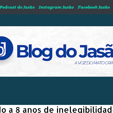
Podcast do Jasão
Instagram Jasão
Facebook Jasão
 a 8 anos de inelegibilida