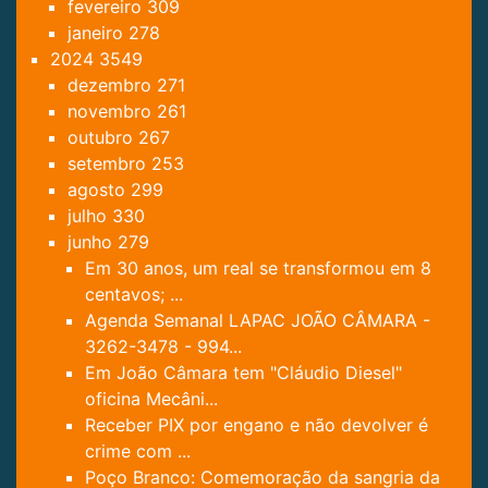
fevereiro
309
janeiro
278
2024
3549
dezembro
271
novembro
261
outubro
267
setembro
253
agosto
299
julho
330
junho
279
Em 30 anos, um real se transformou em 8
centavos; ...
Agenda Semanal LAPAC JOÃO CÂMARA -
3262-3478 - 994...
Em João Câmara tem "Cláudio Diesel"
oficina Mecâni...
Receber PIX por engano e não devolver é
crime com ...
Poço Branco: Comemoração da sangria da