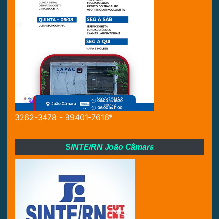
3262-3478 - 99401-7616*
SINTE/RN João Câmara