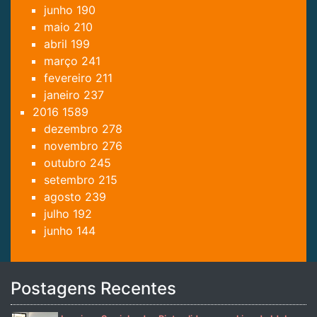
junho
190
maio
210
abril
199
março
241
fevereiro
211
janeiro
237
2016
1589
dezembro
278
novembro
276
outubro
245
setembro
215
agosto
239
julho
192
junho
144
Postagens Recentes