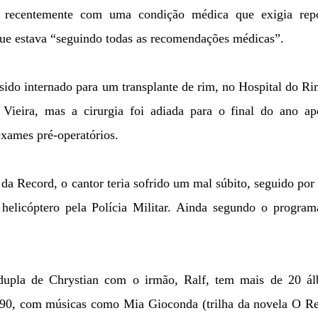
do recentemente com uma condição médica que exigia rep
que estava “seguindo todas as recomendações médicas”.
 sido internado para um transplante de rim, no Hospital do R
Vieira, mas a cirurgia foi adiada para o final do ano ap
exames pré-operatórios.
a Record, o cantor teria sofrido um mal súbito, seguido po
e helicóptero pela Polícia Militar. Ainda segundo o progra
 dupla de Chrystian com o irmão, Ralf, tem mais de 20 ál
990, com músicas como Mia Gioconda (trilha da novela O Re