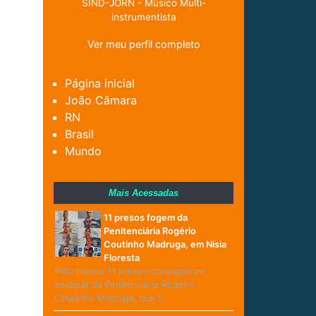
SIND-JORN - Músico Multi-
instrumentista
Ver meu perfil completo
Página inicial
João Câmara
RN
Brasil
Mundo
Mais Acessadas
11 presos fogem da
Penitenciária Rogério
Coutinho Madruga, em Nísia
Floresta
Pelo menos 11 presos conseguiram
escapar da Penitenciária Rogério
Coutinho Madruga, que f…