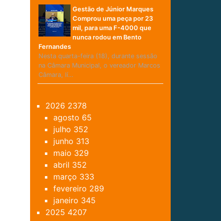
Gestão de Júnior Marques
Comprou uma peça por 23
mil, para uma F-4000 que
nunca rodou em Bento
Fernandes
Nesta quarta-feira (18), durante sessão
na Câmara Municipal, o vereador Marcos
Câmara, lí…
2026
2378
agosto
65
julho
352
junho
313
maio
329
abril
352
março
333
fevereiro
289
janeiro
345
2025
4207