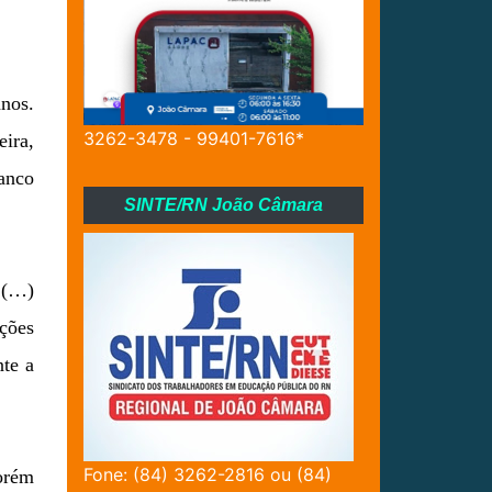
anos.
3262-3478 - 99401-7616*
eira,
anco
SINTE/RN João Câmara
l (…)
ções
nte a
Fone: (84) 3262-2816 ou (84)
orém