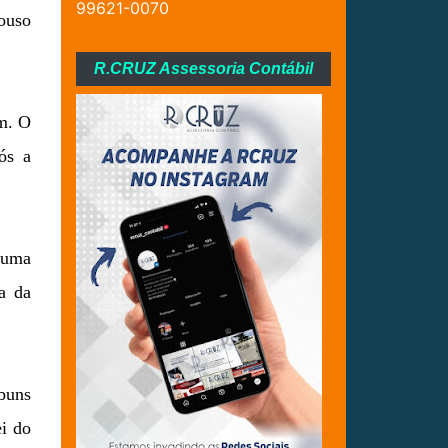
99621-0070
ouso
R.CRUZ Assessoria Contábil
im. O
ós a
r uma
ma da
buns
i do