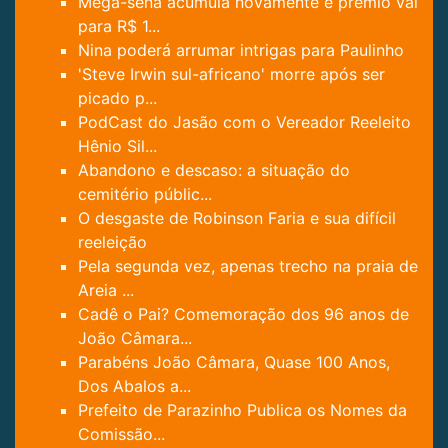
Mega-sena acumula novamente e prêmio vai
para R$ 1...
Nina poderá arrumar intrigas para Paulinho
'Steve Irwin sul-africano' morre após ser
picado p...
PodCast do Jasão com o Vereador Reeleito
Hênio Sil...
Abandono e descaso: a situação do
cemitério públic...
O desgaste de Robinson Faria e sua difícil
reeleição
Pela segunda vez, apenas trecho na praia de
Areia ...
Cadê o Pai? Comemoração dos 96 anos de
João Câmara...
Parabéns João Câmara, Quase 100 Anos,
Dos Abalos a...
Prefeito de Parazinho Publica os Nomes da
Comissão...