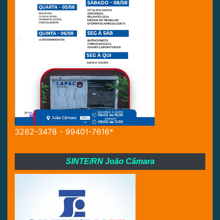
3262-3478 - 99401-7616*
SINTE/RN João Câmara