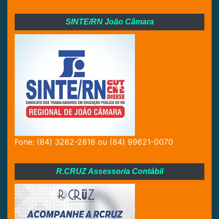
SINTE/RN João Câmara
Fone: (84) 3262-2816 ou (84) 99621-0070
R.CRUZ Assessoria Contábil