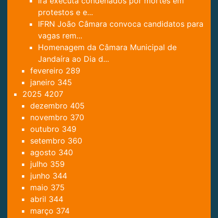
Irã executa condenados por mortes em
protestos e e...
IFRN João Câmara convoca candidatos para
vagas rem...
Homenagem da Câmara Municipal de
Jandaíra ao Dia d...
fevereiro
289
janeiro
345
2025
4207
dezembro
405
novembro
370
outubro
349
setembro
360
agosto
340
julho
359
junho
344
maio
375
abril
344
março
374