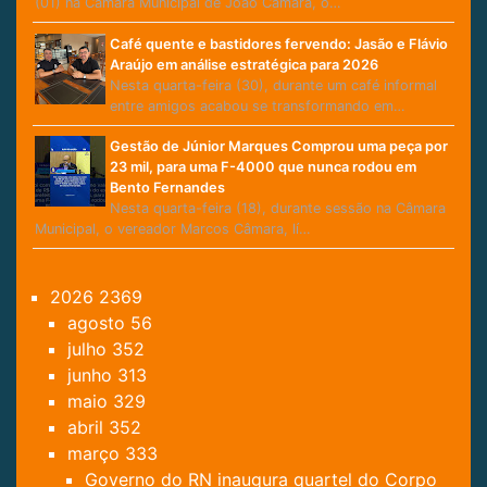
(01) na Câmara Municipal de João Câmara, o…
Café quente e bastidores fervendo: Jasão e Flávio
Araújo em análise estratégica para 2026
Nesta quarta-feira (30), durante um café informal
entre amigos acabou se transformando em…
Gestão de Júnior Marques Comprou uma peça por
23 mil, para uma F-4000 que nunca rodou em
Bento Fernandes
Nesta quarta-feira (18), durante sessão na Câmara
Municipal, o vereador Marcos Câmara, lí…
2026
2369
agosto
56
julho
352
junho
313
maio
329
abril
352
março
333
Governo do RN inaugura quartel do Corpo