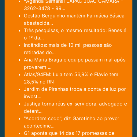
*Agenda Semanal LAPAC JOÃO CÂMARA -
3262-3478 - 99...
Gestão Berguinho mantém Farmácia Básica
abastecida...
Três pesquisas, o mesmo resultado: Benes é
o 1º da...
Incêndios: mais de 10 mil pessoas são
retiradas do...
Ana Maria Braga e equipe passam mal após
provarem ...
Atlas/94FM: Lula tem 56,9% e Flávio tem
28,5% no RN
Jardim de Piranhas troca a conta de luz por
invest...
Justiça torna réus ex-servidora, advogado e
detent...
"Acordem cedo", diz Garotinho ao prever
acontecime...
G1 aponta que 14 das 17 promessas de