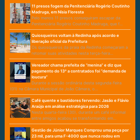
11 presos fogem da Penitenciária Rogério Coutinho
Madruga, em Nísia Floresta
Pelo menos 11 presos conseguiram escapar da
Penitenciária Rogério Coutinho Madruga, que f…
Quiosqueiros voltam à Redinha após acordo e
liberação oficial da Prefeitura
Os quiosqueiros da praia da Redinha começaram a
retomar suas atividades nesta terça-feira…
Vereador chama prefeita de “menina” e diz que
pagamento do 13º a contratados foi “demanda de
loucura”
Durante a sessão ordinária desta segunda-feira
(01) na Câmara Municipal de João Câmara, o…
Café quente e bastidores fervendo: Jasão e Flávio
Araújo em análise estratégica para 2026
Nesta quarta-feira (30), durante um café informal
entre amigos acabou se transformando em…
Gestão de Júnior Marques Comprou uma peça por
23 mil, para uma F-4000 que nunca rodou em