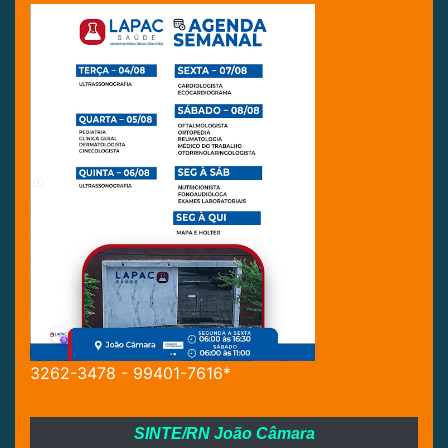
3262-3478 - 99401-7616*
SINTE/RN João Câmara