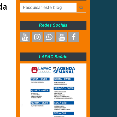
da
a
Redes Sociais
LAPAC Saúde