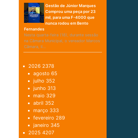
Gestão de Júnior Marques
Comprou uma peça por 23
mil, para uma F-4000 que
nunca rodou em Bento
Fernandes
Nesta quarta-feira (18), durante sessão
na Câmara Municipal, o vereador Marcos
Câmara, lí…
2026
2378
agosto
65
julho
352
junho
313
maio
329
abril
352
março
333
fevereiro
289
janeiro
345
2025
4207