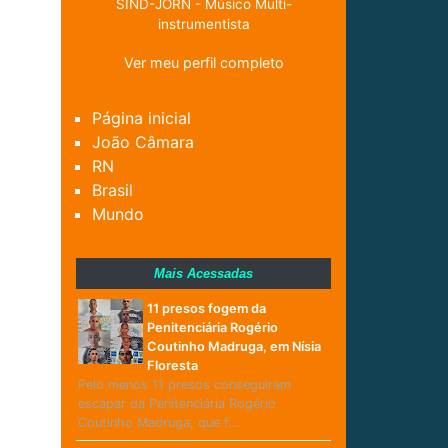
SIND-JORN - Músico Multi-
instrumentista
Ver meu perfil completo
Página inicial
João Câmara
RN
Brasil
Mundo
Mais Acessadas
11 presos fogem da
Penitenciária Rogério
Coutinho Madruga, em Nísia
Floresta
Pelo menos 11 presos conseguiram
escapar da Penitenciária Rogério
Coutinho Madruga, que f…