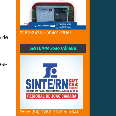
3262-3478 - 99401-7616*
o de
SINTE/RN João Câmara
IBGE
Fone: (84) 3262-2816 ou (84)