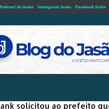
Podcast do Jasão
Instagram Jasão
Facebook Jasão
ank solicitou ao prefeito q