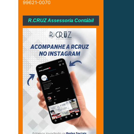
99621-0070
R.CRUZ Assessoria Contábil