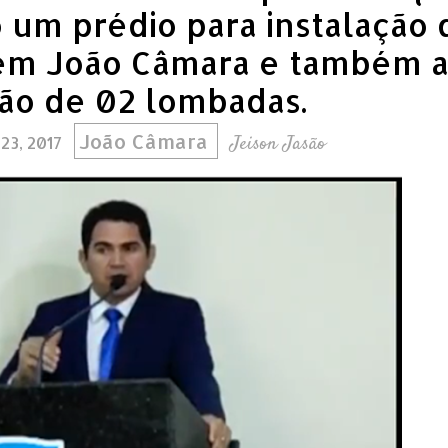
o um prédio para instalação 
 em João Câmara e também 
ão de 02 lombadas.
João Câmara
Jeison Jasão
23, 2017