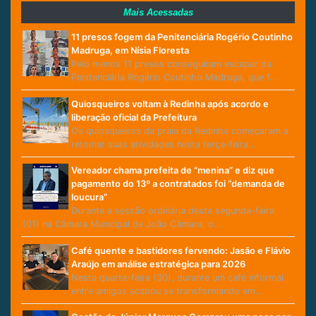
Mais Acessadas
11 presos fogem da Penitenciária Rogério Coutinho
Madruga, em Nísia Floresta
Pelo menos 11 presos conseguiram escapar da
Penitenciária Rogério Coutinho Madruga, que f…
Quiosqueiros voltam à Redinha após acordo e
liberação oficial da Prefeitura
Os quiosqueiros da praia da Redinha começaram a
retomar suas atividades nesta terça-feira…
Vereador chama prefeita de “menina” e diz que
pagamento do 13º a contratados foi “demanda de
loucura”
Durante a sessão ordinária desta segunda-feira
(01) na Câmara Municipal de João Câmara, o…
Café quente e bastidores fervendo: Jasão e Flávio
Araújo em análise estratégica para 2026
Nesta quarta-feira (30), durante um café informal
entre amigos acabou se transformando em…