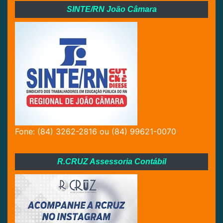
SINTE/RN João Câmara
Fone: (84) 3262-2816 ou (84) 99621-0070
R.CRUZ Assessoria Contábil