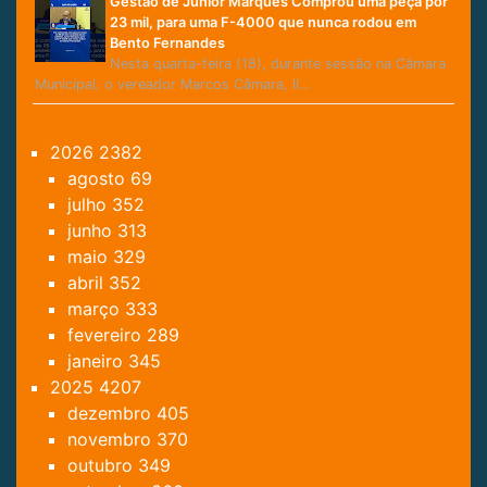
Gestão de Júnior Marques Comprou uma peça por
23 mil, para uma F-4000 que nunca rodou em
Bento Fernandes
Nesta quarta-feira (18), durante sessão na Câmara
Municipal, o vereador Marcos Câmara, lí…
2026
2382
agosto
69
julho
352
junho
313
maio
329
abril
352
março
333
fevereiro
289
janeiro
345
2025
4207
dezembro
405
novembro
370
outubro
349