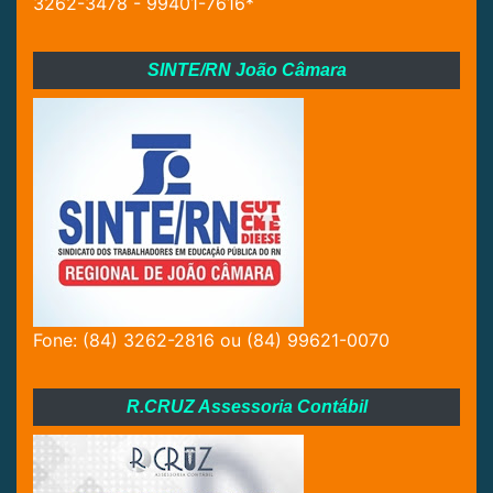
3262-3478 - 99401-7616*
SINTE/RN João Câmara
Fone: (84) 3262-2816 ou (84) 99621-0070
R.CRUZ Assessoria Contábil