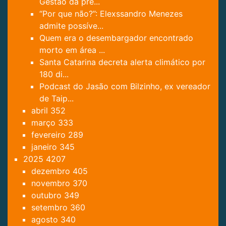
Gestão da pre...
“Por que não?”: Elexssandro Menezes
admite possíve...
Quem era o desembargador encontrado
morto em área ...
Santa Catarina decreta alerta climático por
180 di...
Podcast do Jasão com Bilzinho, ex vereador
de Taip...
abril
352
março
333
fevereiro
289
janeiro
345
2025
4207
dezembro
405
novembro
370
outubro
349
setembro
360
agosto
340