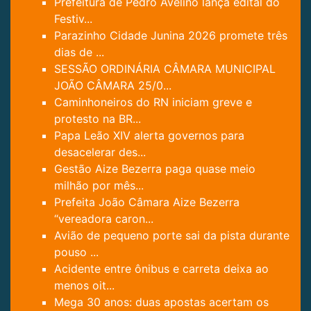
Prefeitura de Pedro Avelino lança edital do
Festiv...
Parazinho Cidade Junina 2026 promete três
dias de ...
SESSÃO ORDINÁRIA CÂMARA MUNICIPAL
JOÃO CÂMARA 25/0...
Caminhoneiros do RN iniciam greve e
protesto na BR...
Papa Leão XIV alerta governos para
desacelerar des...
Gestão Aize Bezerra paga quase meio
milhão por mês...
Prefeita João Câmara Aize Bezerra
“vereadora caron...
Avião de pequeno porte sai da pista durante
pouso ...
Acidente entre ônibus e carreta deixa ao
menos oit...
Mega 30 anos: duas apostas acertam os