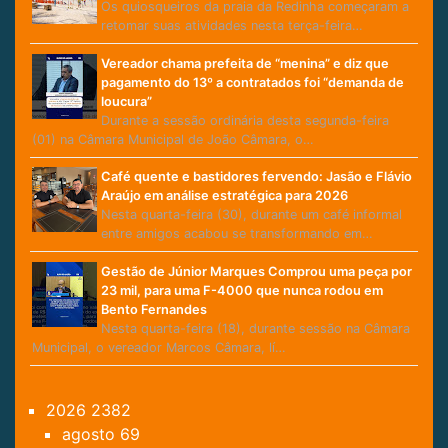
Os quiosqueiros da praia da Redinha começaram a
retomar suas atividades nesta terça-feira…
Vereador chama prefeita de “menina” e diz que
pagamento do 13º a contratados foi “demanda de
loucura”
Durante a sessão ordinária desta segunda-feira
(01) na Câmara Municipal de João Câmara, o…
Café quente e bastidores fervendo: Jasão e Flávio
Araújo em análise estratégica para 2026
Nesta quarta-feira (30), durante um café informal
entre amigos acabou se transformando em…
Gestão de Júnior Marques Comprou uma peça por
23 mil, para uma F-4000 que nunca rodou em
Bento Fernandes
Nesta quarta-feira (18), durante sessão na Câmara
Municipal, o vereador Marcos Câmara, lí…
2026
2382
agosto
69