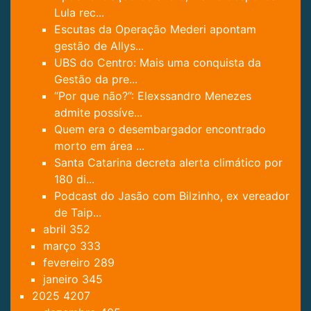
Lula rec...
Escutas da Operação Mederi apontam
gestão de Allys...
UBS do Centro: Mais uma conquista da
Gestão da pre...
“Por que não?”: Elexssandro Menezes
admite possíve...
Quem era o desembargador encontrado
morto em área ...
Santa Catarina decreta alerta climático por
180 di...
Podcast do Jasão com Bilzinho, ex vereador
de Taip...
abril
352
março
333
fevereiro
289
janeiro
345
2025
4207