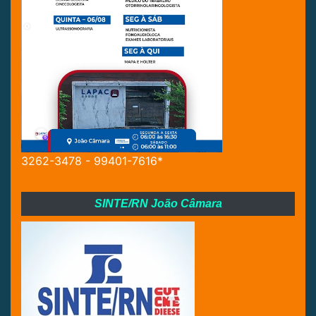
3262-3478 - 99401-7616*
SINTE/RN João Câmara