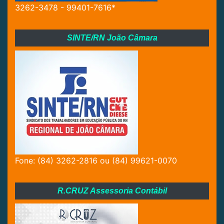
3262-3478 - 99401-7616*
SINTE/RN João Câmara
Fone: (84) 3262-2816 ou (84) 99621-0070
R.CRUZ Assessoria Contábil