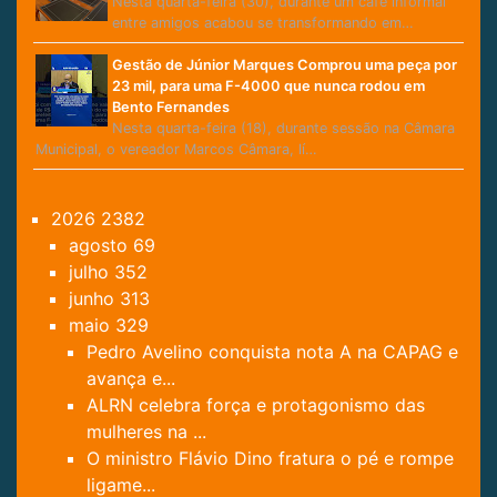
Nesta quarta-feira (30), durante um café informal
entre amigos acabou se transformando em…
Gestão de Júnior Marques Comprou uma peça por
23 mil, para uma F-4000 que nunca rodou em
Bento Fernandes
Nesta quarta-feira (18), durante sessão na Câmara
Municipal, o vereador Marcos Câmara, lí…
2026
2382
agosto
69
julho
352
junho
313
maio
329
Pedro Avelino conquista nota A na CAPAG e
avança e...
ALRN celebra força e protagonismo das
mulheres na ...
O ministro Flávio Dino fratura o pé e rompe
ligame...