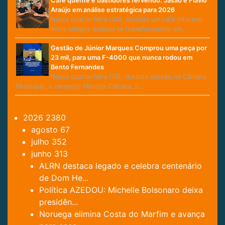
Café quente e bastidores fervendo: Jasão e Flávio
Araújo em análise estratégica para 2026
Nesta quarta-feira (30), durante um café informal
entre amigos acabou se transformando em…
Gestão de Júnior Marques Comprou uma peça por
23 mil, para uma F-4000 que nunca rodou em
Bento Fernandes
Nesta quarta-feira (18), durante sessão na Câmara
Municipal, o vereador Marcos Câmara, lí…
2026
2380
agosto
67
julho
352
junho
313
ALRN destaca legado e celebra centenário
de Dom He...
Política AZEDOU: Michelle Bolsonaro deixa
presidên...
Noruega elimina Costa do Marfim e avança