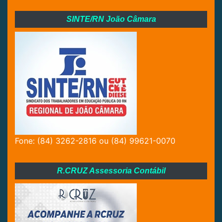
SINTE/RN João Câmara
Fone: (84) 3262-2816 ou (84) 99621-0070
R.CRUZ Assessoria Contábil