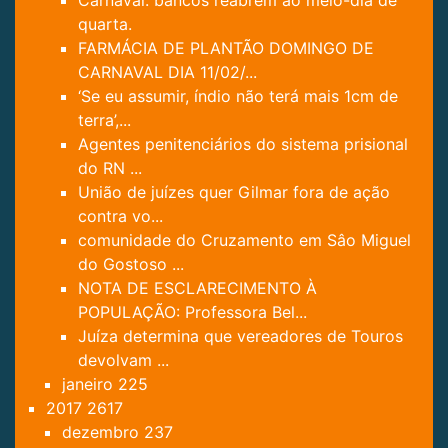
Carnaval: bancos reabrem ao meio-dia de
quarta.
FARMÁCIA DE PLANTÃO DOMINGO DE
CARNAVAL DIA 11/02/...
‘Se eu assumir, índio não terá mais 1cm de
terra’,...
Agentes penitenciários do sistema prisional
do RN ...
União de juízes quer Gilmar fora de ação
contra vo...
comunidade do Cruzamento em Sâo Miguel
do Gostoso ...
NOTA DE ESCLARECIMENTO À
POPULAÇÃO: Professora Bel...
Juíza determina que vereadores de Touros
devolvam ...
janeiro
225
2017
2617
dezembro
237