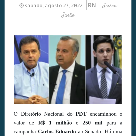
RN
Jeison
sábado, agosto 27, 2022
Jasão
O Diretório Nacional do
PDT
encaminhou o
valor de
R$ 1 milhão
e
250 mil
para a
campanha
Carlos Eduardo
ao Senado. Há uma