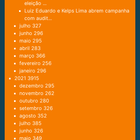
eleição ...
Luiz Eduardo e Kelps Lima abrem campanha
com audit...
julho
327
junho
296
maio
295
abril
283
março
366
fevereiro
256
janeiro
296
2021
3915
dezembro
295
novembro
262
outubro
280
setembro
326
agosto
352
julho
385
junho
326
maio
349