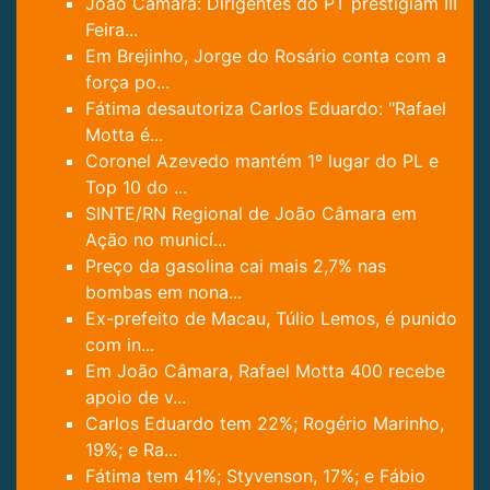
João Câmara: Dirigentes do PT prestigiam III
Feira...
Em Brejinho, Jorge do Rosário conta com a
força po...
Fátima desautoriza Carlos Eduardo: "Rafael
Motta é...
Coronel Azevedo mantém 1º lugar do PL e
Top 10 do ...
SINTE/RN Regional de João Câmara em
Ação no municí...
Preço da gasolina cai mais 2,7% nas
bombas em nona...
Ex-prefeito de Macau, Túlio Lemos, é punido
com in...
Em João Câmara, Rafael Motta 400 recebe
apoio de v...
Carlos Eduardo tem 22%; Rogério Marinho,
19%; e Ra...
Fátima tem 41%; Styvenson, 17%; e Fábio