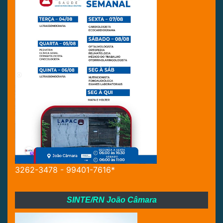
3262-3478 - 99401-7616*
SINTE/RN João Câmara