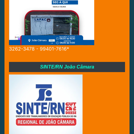
3262-3478 - 99401-7616*
SINTE/RN João Câmara