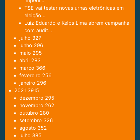
impedi...
TSE vai testar novas urnas eletrônicas em
eleição ...
Luiz Eduardo e Kelps Lima abrem campanha
com audit...
julho
327
junho
296
maio
295
abril
283
março
366
fevereiro
256
janeiro
296
2021
3915
dezembro
295
novembro
262
outubro
280
setembro
326
agosto
352
julho
385