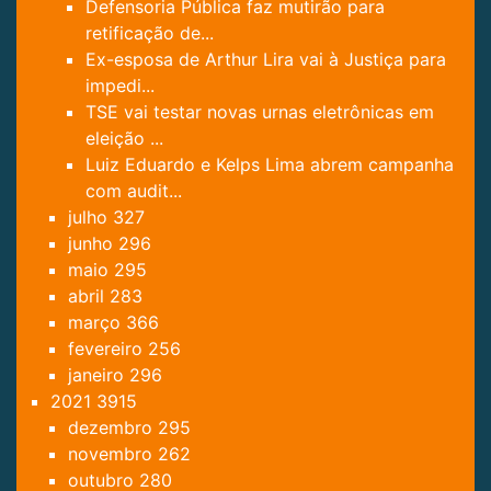
Defensoria Pública faz mutirão para
retificação de...
Ex-esposa de Arthur Lira vai à Justiça para
impedi...
TSE vai testar novas urnas eletrônicas em
eleição ...
Luiz Eduardo e Kelps Lima abrem campanha
com audit...
julho
327
junho
296
maio
295
abril
283
março
366
fevereiro
256
janeiro
296
2021
3915
dezembro
295
novembro
262
outubro
280