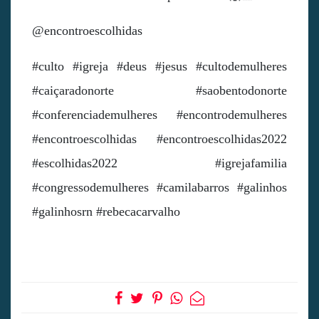
@encontroescolhidas
#culto #igreja #deus #jesus #cultodemulheres
#caiçaradonorte #saobentodonorte
#conferenciademulheres #encontrodemulheres
#encontroescolhidas #encontroescolhidas2022
#escolhidas2022 #igrejafamilia
#congressodemulheres #camilabarros #galinhos
#galinhosrn #rebecacarvalho