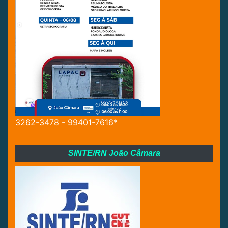
3262-3478 - 99401-7616*
SINTE/RN João Câmara