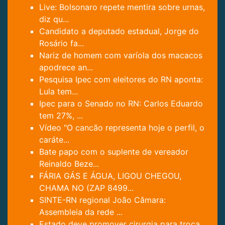
Live: Bolsonaro repete mentira sobre urnas,
diz qu...
Candidato a deputado estadual, Jorge do
Rosário fa...
Nariz de homem com varíola dos macacos
apodrece an...
Pesquisa Ipec com eleitores do RN aponta:
Lula tem...
Ipec para o Senado no RN: Carlos Eduardo
tem 27%, ...
Vídeo "O cancão representa hoje o perfil, o
caráte...
Bate papo com o suplente de vereador
Reinaldo Beze...
FÁRIA GÁS E ÁGUA, LIGOU CHEGOU,
CHAMA NO (ZAP 8499...
SINTE-RN regional João Câmara:
Assembleia da rede ...
Estado deve promover cirurgia para troca