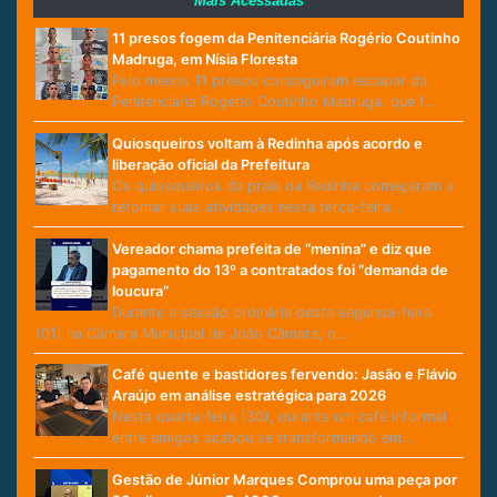
Mais Acessadas
11 presos fogem da Penitenciária Rogério Coutinho
Madruga, em Nísia Floresta
Pelo menos 11 presos conseguiram escapar da
Penitenciária Rogério Coutinho Madruga, que f…
Quiosqueiros voltam à Redinha após acordo e
liberação oficial da Prefeitura
Os quiosqueiros da praia da Redinha começaram a
retomar suas atividades nesta terça-feira…
Vereador chama prefeita de “menina” e diz que
pagamento do 13º a contratados foi “demanda de
loucura”
Durante a sessão ordinária desta segunda-feira
(01) na Câmara Municipal de João Câmara, o…
Café quente e bastidores fervendo: Jasão e Flávio
Araújo em análise estratégica para 2026
Nesta quarta-feira (30), durante um café informal
entre amigos acabou se transformando em…
Gestão de Júnior Marques Comprou uma peça por