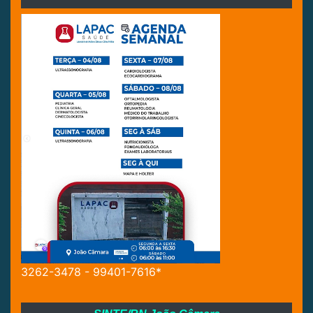
3262-3478 - 99401-7616*