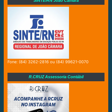
SINTE/RN João Câmara
Fone: (84) 3262-2816 ou (84) 99621-0070
R.CRUZ Assessoria Contábil