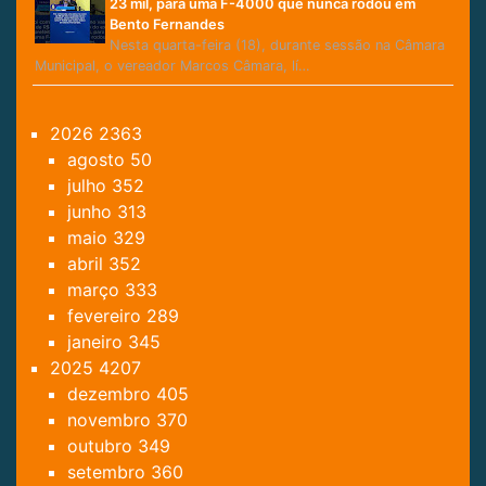
23 mil, para uma F-4000 que nunca rodou em
Bento Fernandes
Nesta quarta-feira (18), durante sessão na Câmara
Municipal, o vereador Marcos Câmara, lí…
2026
2363
agosto
50
julho
352
junho
313
maio
329
abril
352
março
333
fevereiro
289
janeiro
345
2025
4207
dezembro
405
novembro
370
outubro
349
setembro
360