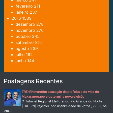
fevereiro
211
janeiro
237
2016
1589
dezembro
278
novembro
276
outubro
245
setembro
215
agosto
239
julho
192
junho
144
Postagens Recentes
TRE-RN mantém cassação da prefeita e do vice de
Maxaranguape e determina nova eleição
O Tribunal Regional Eleitoral do Rio Grande do Norte
(TRE-RN) rejeitou, por unanimidade de votos( 7x 0), os
em...