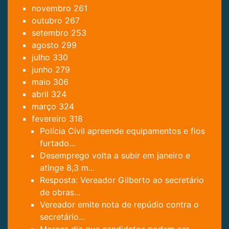
novembro
261
outubro
267
setembro
253
agosto
299
julho
330
junho
279
maio
306
abril
324
março
324
fevereiro
318
Polícia Civil apreende equipamentos e fios
furtado...
Desemprego volta a subir em janeiro e
atinge 8,3 m...
Resposta: Vereador Gilberto ao secretário
de obras...
Vereador emite nota de repúdio contra o
secretário...
Moraes diz que candidatos podem ser