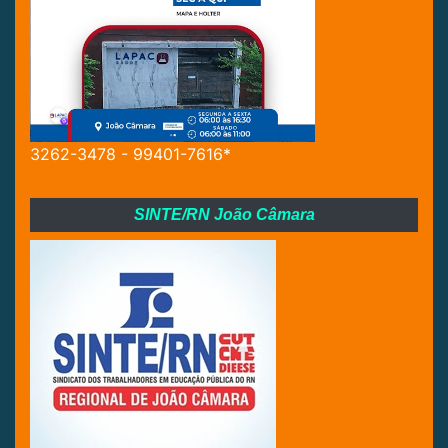
3262-3478 - 99401-7616*
SINTE/RN João Câmara