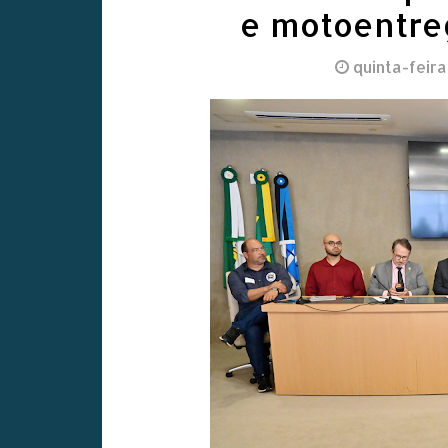
e motoentreg
quinta-feira