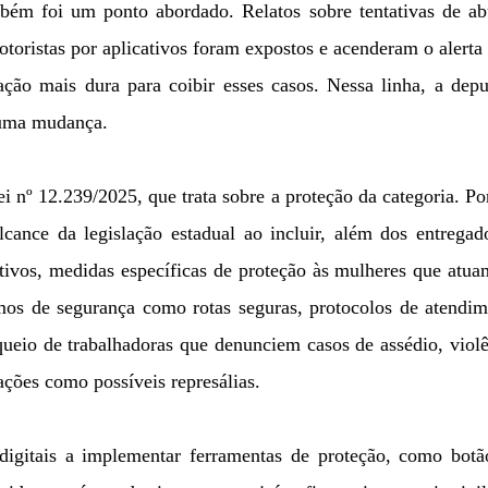
bém foi um ponto abordado. Relatos sobre tentativas de ab
toristas por aplicativos foram expostos e acenderam o alerta
ação mais dura para coibir esses casos. Nessa linha, a dep
 uma mudança.
 nº 12.239/2025, que trata sobre a proteção da categoria. P
cance da legislação estadual ao incluir, além dos entregad
ativos, medidas específicas de proteção às mulheres que atu
mos de segurança como rotas seguras, protocolos de atendim
queio de trabalhadoras que denunciem casos de assédio, viol
ações como possíveis represálias.
digitais a implementar ferramentas de proteção, como botã