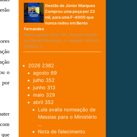
Gestão de Júnior Marques
erão
Comprou uma peça por 23
mil, para uma F-4000 que
nunca rodou em Bento
Fernandes
Nesta quarta-feira (18), durante sessão
ores
na Câmara Municipal, o vereador Marcos
Câmara, lí…
uação
iação
2026
2382
cou o
agosto
69
julho
352
 por
junho
313
maio
329
abril
352
Lula avalia nomeação de
bater
Messias para o Ministério
 com
...
Nota de falecimento
o que