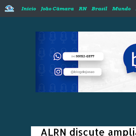
Pular para o conteúdo principal
Inicio
João Câmara
RN
Brasil
Mundo
ALRN discute ampli