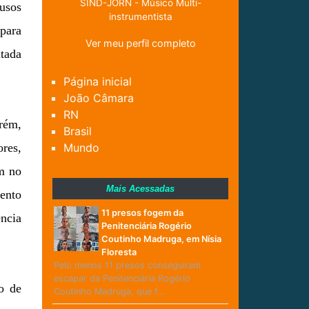
SIND-JORN - Músico Multi-
usos
instrumentista
 para
Ver meu perfil completo
utada
Página inicial
João Câmara
RN
orém,
Brasil
ores,
Mundo
am no
Mais Acessadas
ento
11 presos fogem da
ência
Penitenciária Rogério
Coutinho Madruga, em Nísia
Floresta
Pelo menos 11 presos conseguiram
escapar da Penitenciária Rogério
o de
Coutinho Madruga, que f…