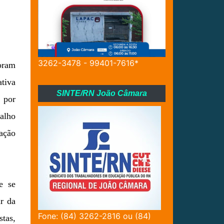
3262-3478 - 99401-7616*
foram
ativa
SINTE/RN João Câmara
 por
balho
ração
e se
r da
Fone: (84) 3262-2816 ou (84)
stas,