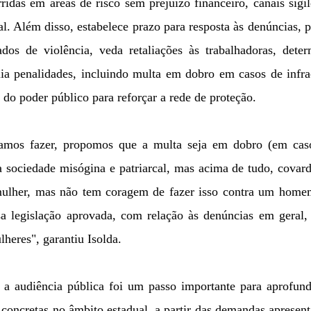
ridas em áreas de risco sem prejuízo financeiro, canais sigi
. Além disso, estabelece prazo para resposta às denúncias, 
dos de violência, veda retaliações às trabalhadoras, deter
a penalidades, incluindo multa em dobro em casos de infra
 do poder público para reforçar a rede de proteção.
 vamos fazer, propomos que a multa seja em dobro (em cas
sociedade misógina e patriarcal, mas acima de tudo, covard
 mulher, mas não tem coragem de fazer isso contra um home
sa legislação aprovada, com relação às denúncias em geral,
heres", garantiu Isolda.
a audiência pública foi um passo importante para aprofund
concretas no âmbito estadual, a partir das demandas apresen