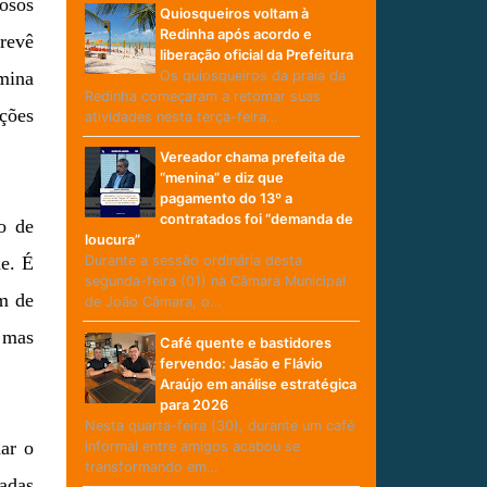
losos
Quiosqueiros voltam à
Redinha após acordo e
prevê
liberação oficial da Prefeitura
Os quiosqueiros da praia da
mina
Redinha começaram a retomar suas
ções
atividades nesta terça-feira…
Vereador chama prefeita de
“menina” e diz que
pagamento do 13º a
contratados foi “demanda de
o de
loucura”
e. É
Durante a sessão ordinária desta
segunda-feira (01) na Câmara Municipal
m de
de João Câmara, o…
 mas
Café quente e bastidores
fervendo: Jasão e Flávio
Araújo em análise estratégica
para 2026
Nesta quarta-feira (30), durante um café
ar o
informal entre amigos acabou se
transformando em…
tadas