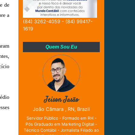
de de
bre a
(84) 3262-4059 - (84) 99417-
1619
caram
Quem Sou Eu
tes,
cício
édio
Jeison Jasão
sses
João Câmara , RN, Brazil
Servidor Público - Formado em RH -
Pós Graduado em Marketing Digital -
Técnico Contábil - Jornalista Filiado ao