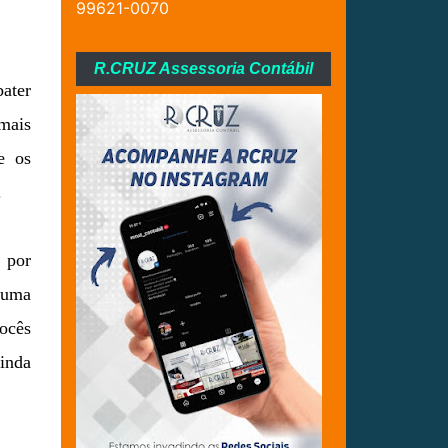
99621-0070
R.CRUZ Assessoria Contábil
bater
mais
e os
.
 por
r uma
vocês
ainda