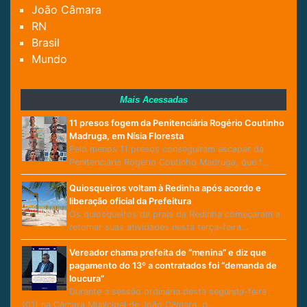
João Câmara
RN
Brasil
Mundo
Mais Acessadas
11 presos fogem da Penitenciária Rogério Coutinho
Madruga, em Nísia Floresta
Pelo menos 11 presos conseguiram escapar da
Penitenciária Rogério Coutinho Madruga, que f…
Quiosqueiros voltam à Redinha após acordo e
liberação oficial da Prefeitura
Os quiosqueiros da praia da Redinha começaram a
retomar suas atividades nesta terça-feira…
Vereador chama prefeita de “menina” e diz que
pagamento do 13º a contratados foi “demanda de
loucura”
Durante a sessão ordinária desta segunda-feira
(01) na Câmara Municipal de João Câmara, o…