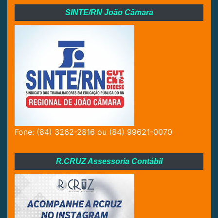
SINTE/RN João Câmara
Fone: (84) 3262-2816 ou (84) 99621-0070
R.CRUZ Assessoria Contábil