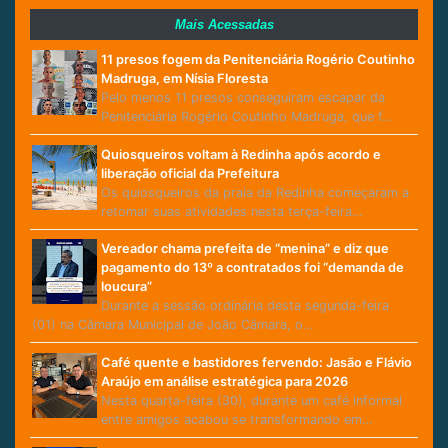
Mais Acessadas
11 presos fogem da Penitenciária Rogério Coutinho
Madruga, em Nísia Floresta
Pelo menos 11 presos conseguiram escapar da
Penitenciária Rogério Coutinho Madruga, que f…
Quiosqueiros voltam à Redinha após acordo e
liberação oficial da Prefeitura
Os quiosqueiros da praia da Redinha começaram a
retomar suas atividades nesta terça-feira…
Vereador chama prefeita de “menina” e diz que
pagamento do 13º a contratados foi “demanda de
loucura”
Durante a sessão ordinária desta segunda-feira
(01) na Câmara Municipal de João Câmara, o…
Café quente e bastidores fervendo: Jasão e Flávio
Araújo em análise estratégica para 2026
Nesta quarta-feira (30), durante um café informal
entre amigos acabou se transformando em…