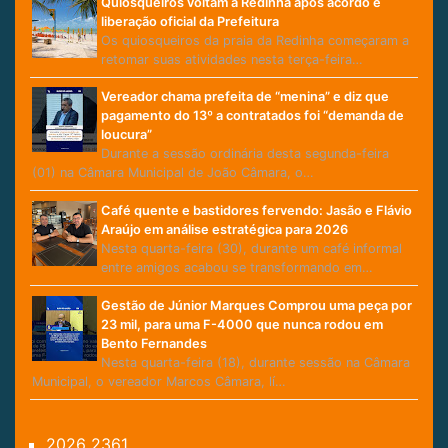
Quiosqueiros voltam à Redinha após acordo e
liberação oficial da Prefeitura
Os quiosqueiros da praia da Redinha começaram a
retomar suas atividades nesta terça-feira…
Vereador chama prefeita de “menina” e diz que
pagamento do 13º a contratados foi “demanda de
loucura”
Durante a sessão ordinária desta segunda-feira
(01) na Câmara Municipal de João Câmara, o…
Café quente e bastidores fervendo: Jasão e Flávio
Araújo em análise estratégica para 2026
Nesta quarta-feira (30), durante um café informal
entre amigos acabou se transformando em…
Gestão de Júnior Marques Comprou uma peça por
23 mil, para uma F-4000 que nunca rodou em
Bento Fernandes
Nesta quarta-feira (18), durante sessão na Câmara
Municipal, o vereador Marcos Câmara, lí…
2026
2361