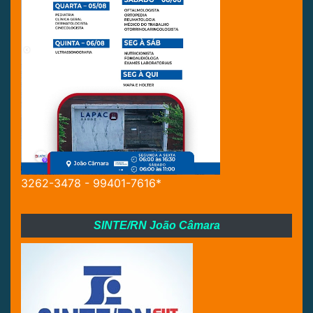
3262-3478 - 99401-7616*
SINTE/RN João Câmara