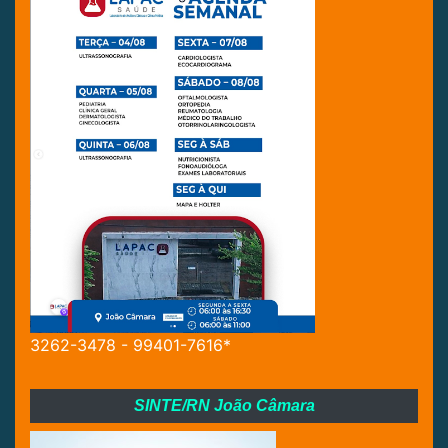
3262-3478 - 99401-7616*
SINTE/RN João Câmara