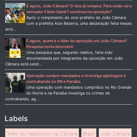
E agora, João Câmara? O vice já rompeu; Para onde vai o
vereador Flávio Samir? continua na oposição?
Após o rompimento do vice-prefeito de João Câmara
com a prefeita Aize Bezerra, uma declaração feita meses
atrá...
E agora, quem é o líder da oposição em João Câmara?
Pesquisa tenta descobrir.
Uma pesquisa que, segundo relatos, teria sido
encomendada por integrantes da oposição em João
Câmara está send...
Operação cumpre mandados e investiga agiotagem e
contrabando no RN e Paraíba
Uma operação com mandados cumpridos no Rio Grande
do Norte e na Paraíba investiga os crimes de
contrabando, ag...
Labels
"Além do Nepotismo na Câmara
Brasil
João Câmara