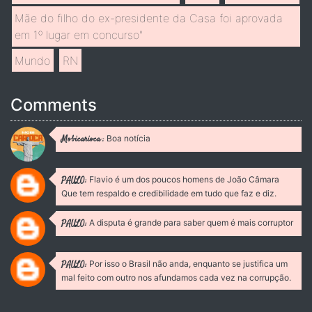
Mãe do filho do ex-presidente da Casa foi aprovada
em 1º lugar em concurso"
Mundo
RN
Comments
Boa notícia
Mobicarioca :
Flavio é um dos poucos homens de João Câmara
PAULO:
Que tem respaldo e credibilidade em tudo que faz e diz.
A disputa é grande para saber quem é mais corruptor
PAULO:
Por isso o Brasil não anda, enquanto se justifica um
PAULO:
mal feito com outro nos afundamos cada vez na corrupção.