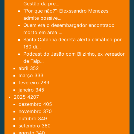
Gestão da pre...
“Por que não?”: Elexssandro Menezes
admite possíve...
Quem era o desembargador encontrado
morto em área ...
Santa Catarina decreta alerta climático por
180 di...
Podcast do Jasão com Bilzinho, ex vereador
de Taip...
abril
352
março
333
fevereiro
289
janeiro
345
2025
4207
dezembro
405
novembro
370
outubro
349
setembro
360
agosto
340