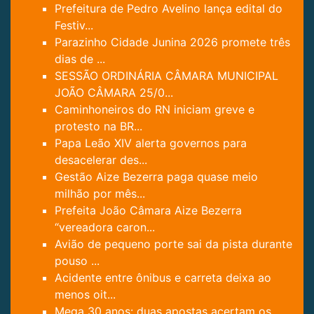
Prefeitura de Pedro Avelino lança edital do
Festiv...
Parazinho Cidade Junina 2026 promete três
dias de ...
SESSÃO ORDINÁRIA CÂMARA MUNICIPAL
JOÃO CÂMARA 25/0...
Caminhoneiros do RN iniciam greve e
protesto na BR...
Papa Leão XIV alerta governos para
desacelerar des...
Gestão Aize Bezerra paga quase meio
milhão por mês...
Prefeita João Câmara Aize Bezerra
“vereadora caron...
Avião de pequeno porte sai da pista durante
pouso ...
Acidente entre ônibus e carreta deixa ao
menos oit...
Mega 30 anos: duas apostas acertam os