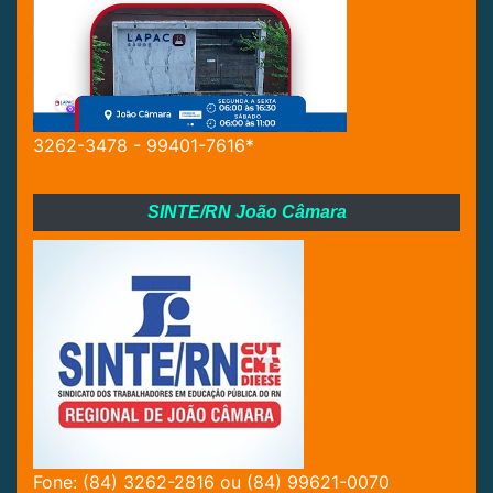
3262-3478 - 99401-7616*
SINTE/RN João Câmara
Fone: (84) 3262-2816 ou (84) 99621-0070