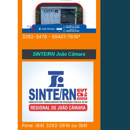
3262-3478 - 99401-7616*
SINTE/RN João Câmara
Fone: (84) 3262-2816 ou (84)