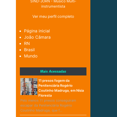
SIND-JORN - Músico Multi-
instrumentista
Ver meu perfil completo
Página inicial
João Câmara
RN
Brasil
Mundo
Mais Acessadas
11 presos fogem da
Penitenciária Rogério
Coutinho Madruga, em Nísia
Floresta
Pelo menos 11 presos conseguiram
escapar da Penitenciária Rogério
Coutinho Madruga, que f…