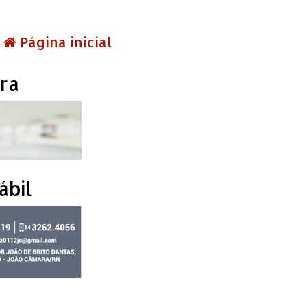
Página inicial
ra
ábil