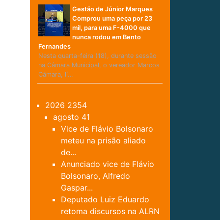
Gestão de Júnior Marques
Comprou uma peça por 23
mil, para uma F-4000 que
nunca rodou em Bento
Fernandes
Nesta quarta-feira (18), durante sessão
na Câmara Municipal, o vereador Marcos
Câmara, lí…
2026
2354
agosto
41
Vice de Flávio Bolsonaro
meteu na prisão aliado
de...
Anunciado vice de Flávio
Bolsonaro, Alfredo
Gaspar...
Deputado Luiz Eduardo
retoma discursos na ALRN