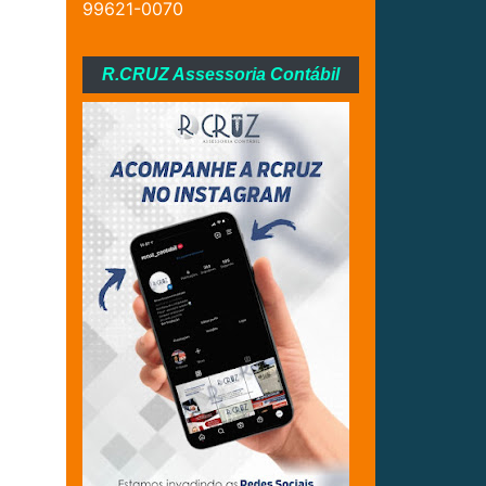
99621-0070
R.CRUZ Assessoria Contábil