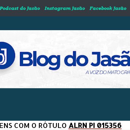
Podcast do Jasão
Instagram Jasão
Facebook Jasão
ENS COM O RÓTULO
ALRN PI 015356