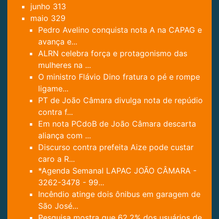
junho
313
maio
329
Pedro Avelino conquista nota A na CAPAG e
avança e...
ALRN celebra força e protagonismo das
mulheres na ...
O ministro Flávio Dino fratura o pé e rompe
ligame...
PT de João Câmara divulga nota de repúdio
contra f...
Em nota PCdoB de João Câmara descarta
aliança com ...
Discurso contra prefeita Aize pode custar
caro a R...
*Agenda Semanal LAPAC JOÃO CÂMARA -
3262-3478 - 99...
Incêndio atinge dois ônibus em garagem de
São José...
Pesquisa mostra que 62,2% dos usuários de