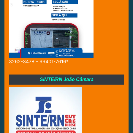
3262-3478 - 99401-7616*
SINTE/RN João Câmara