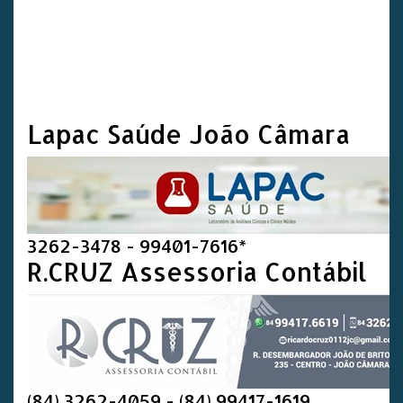
Lapac Saúde João Câmara
3262-3478 - 99401-7616*
R.CRUZ Assessoria Contábil
(84) 3262-4059 - (84) 99417-1619