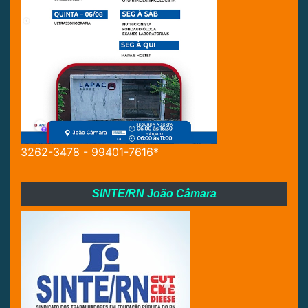
3262-3478 - 99401-7616*
SINTE/RN João Câmara