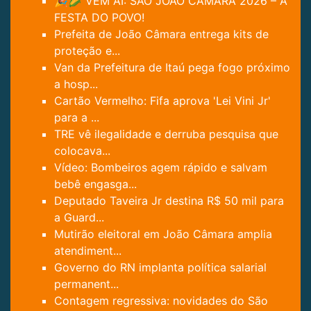
🎉🌽 VEM AÍ: SÃO JOÃO CÂMARA 2026 – A
FESTA DO POVO!
Prefeita de João Câmara entrega kits de
proteção e...
Van da Prefeitura de Itaú pega fogo próximo
a hosp...
Cartão Vermelho: Fifa aprova 'Lei Vini Jr'
para a ...
TRE vê ilegalidade e derruba pesquisa que
colocava...
Vídeo: Bombeiros agem rápido e salvam
bebê engasga...
Deputado Taveira Jr destina R$ 50 mil para
a Guard...
Mutirão eleitoral em João Câmara amplia
atendiment...
Governo do RN implanta política salarial
permanent...
Contagem regressiva: novidades do São