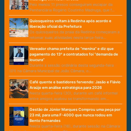
Pelo menos 11 presos conseguiram escapar da
Penitenciária Rogério Coutinho Madruga, que f…
Quiosqueiros voltam à Redinha após acordo e
liberação oficial da Prefeitura
Os quiosqueiros da praia da Redinha começaram a
retomar suas atividades nesta terça-feira…
Vereador chama prefeita de “menina” e diz que
pagamento do 13º a contratados foi “demanda de
loucura”
Durante a sessão ordinária desta segunda-feira
(01) na Câmara Municipal de João Câmara, o…
Café quente e bastidores fervendo: Jasão e Flávio
Araújo em análise estratégica para 2026
Nesta quarta-feira (30), durante um café informal
entre amigos acabou se transformando em…
Gestão de Júnior Marques Comprou uma peça por
23 mil, para uma F-4000 que nunca rodou em
Bento Fernandes
Nesta quarta-feira (18), durante sessão na Câmara