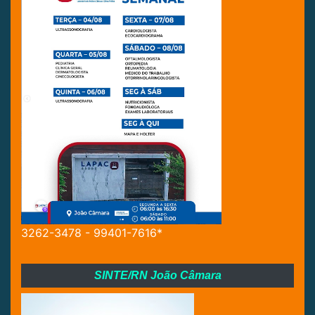
3262-3478 - 99401-7616*
SINTE/RN João Câmara