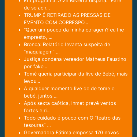
Em programa, Aize Bezerra dispara: “Pare
de se ach...
TRUMP É RETIRADO AS PRESSAS DE
EVENTO COM CORRESPO...
"Quer um pouco da minha coragem? eu lhe
empresto, ...
Bronca: Relatório levanta suspeita de
“maquiagem” ...
Justiça condena vereador Matheus Faustino
por fake...
Tomé queria participar da live de Bebé, mais
levou...
A qualquer momento live de de tome e
bebé, juntos ...
Após sexta caótica, Inmet prevê ventos
fortes e ri...
Todo cuidado é pouco com O “teatro das
tesouras” ...
Governadora Fátima empossa 170 novos