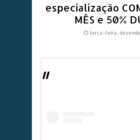
especialização C
MÊS e 50% 
terça-feira, dezembr