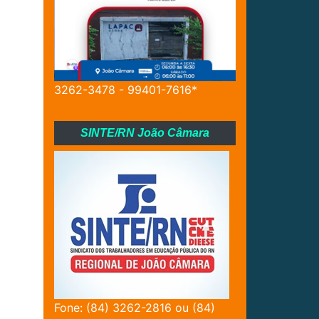
3262-3478 - 99401-7616*
SINTE/RN João Câmara
Fone: (84) 3262-2816 ou (84)