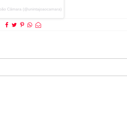
João Câmara (@unintajoaocamara)