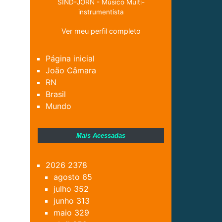
SIND-JORN - Músico Multi-
instrumentista
Ver meu perfil completo
Página inicial
João Câmara
RN
Brasil
Mundo
Mais Acessadas
2026
2378
agosto
65
julho
352
junho
313
maio
329