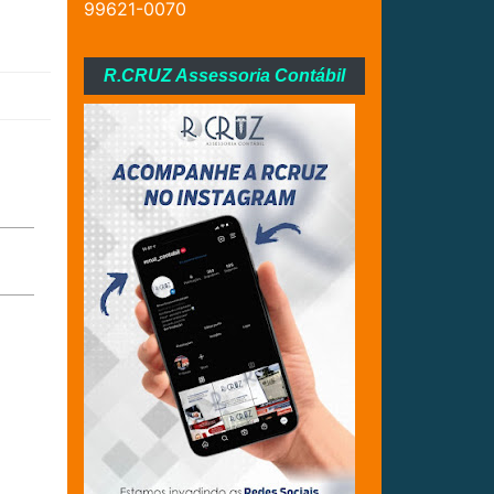
99621-0070
R.CRUZ Assessoria Contábil