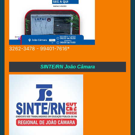
3262-3478 - 99401-7616*
SINTE/RN João Câmara