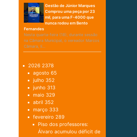
Gestão de Júnior Marques
Comprou uma peça por 23
mil, para uma F-4000 que
nunca rodou em Bento
Fernandes
Nesta quarta-feira (18), durante sessão
na Câmara Municipal, o vereador Marcos
Câmara, lí…
2026
2378
agosto
65
julho
352
junho
313
maio
329
abril
352
março
333
fevereiro
289
Piso dos professores:
Álvaro acumulou déficit de