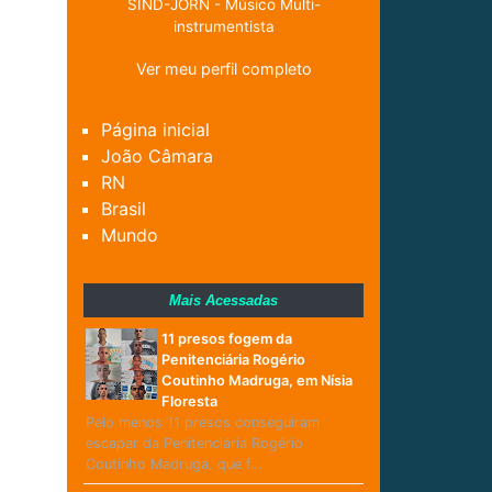
SIND-JORN - Músico Multi-
instrumentista
Ver meu perfil completo
Página inicial
João Câmara
RN
Brasil
Mundo
Mais Acessadas
11 presos fogem da
Penitenciária Rogério
Coutinho Madruga, em Nísia
Floresta
Pelo menos 11 presos conseguiram
escapar da Penitenciária Rogério
Coutinho Madruga, que f…