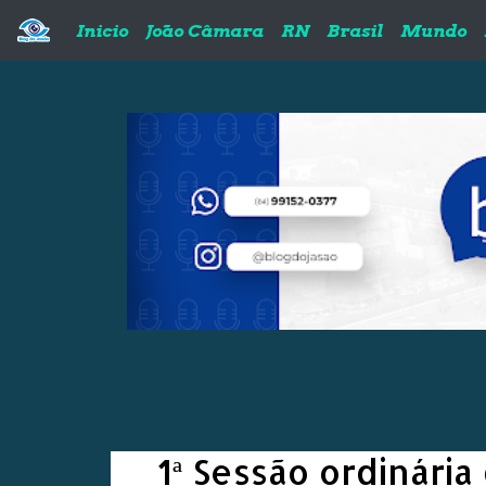
Pular para o conteúdo principal
Inicio
João Câmara
RN
Brasil
Mundo
1ª Sessão ordinári