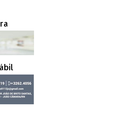
ra
ábil