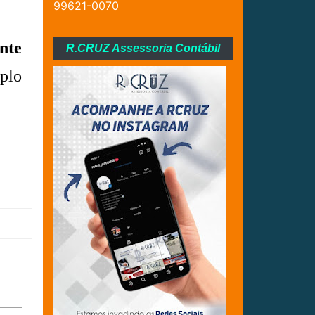
99621-0070
nte
R.CRUZ Assessoria Contábil
plo