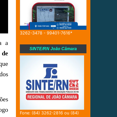
3262-3478 - 99401-7616*
a a
SINTE/RN João Câmara
 de
 que
dos
ões
logo
Fone: (84) 3262-2816 ou (84)