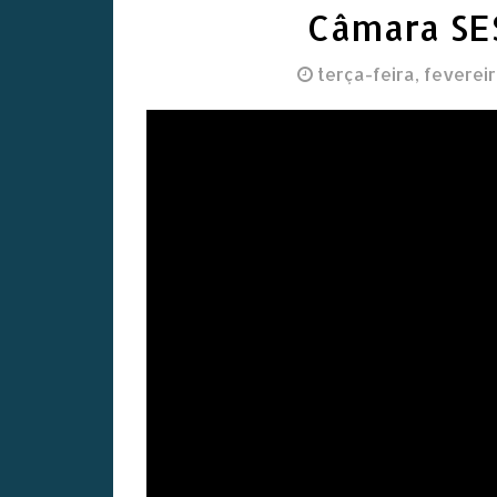
Câmara SE
terça-feira, feverei